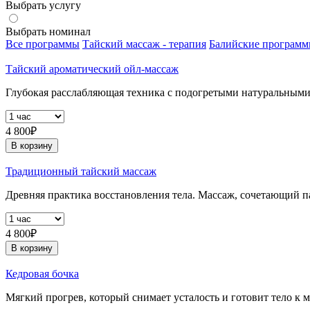
Выбрать услугу
Выбрать номинал
Все программы
Тайский массаж - терапия
Балийские програм
Тайский ароматический ойл-массаж
Глубокая расслабляющая техника с подогретыми натуральными
4 800₽
В корзину
Традиционный тайский массаж
Древняя практика восстановления тела. Массаж, сочетающий п
4 800₽
В корзину
Кедровая бочка
Мягкий прогрев, который снимает усталость и готовит тело к м