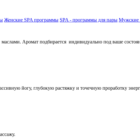
мы
Женские SPA программы
SPA - программы для пары
Мужские
 маслами. Аромат подбирается индивидуально под ваше состоя
ассивную йогу, глубокую растяжку и точечную проработку энер
ассажу.