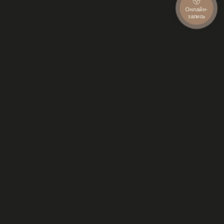
Онлайн-
запись
Загородный, 36
Славы, 52
+7 921 407-33-30
+7 921 407-33-37
Блохина, 25
Невский, 113/4
+7 931 530-03-40
+7 921 930-87-19
Коломяжский, 20
+7 921 407-33-53
+7 964 342-38-38
КУПИТЬ СЕРТИФИКАТ
Условия использования