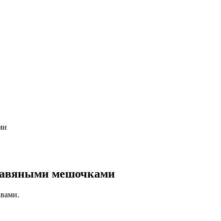
ми
травяными мешочками
вами.